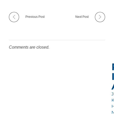
Previous Post
Next Post
Comments are closed.
Jl
H
N