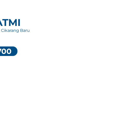
 ATMI
, Cikarang Baru
700