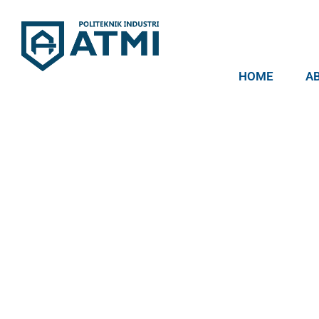
HOME
A
Politeknik Industri ATMI
Competentia, Conscientia, Compassio