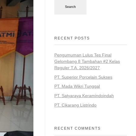
Search
RECENT POSTS
Pengumuman Lulus Tes Final
Gelombang 8 Tambahan #2 Kelas
Reguler T.A. 2026/2027
PT. Superior Porcelain Sukses
PT. Mada Wikri Tunggal
PT. Satyaraya Keramindoindah
PT. Cikarang Listrindo
RECENT COMMENTS