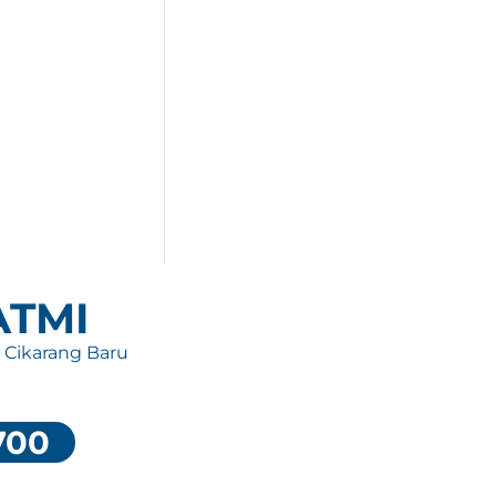
 ATMI
, Cikarang Baru
700