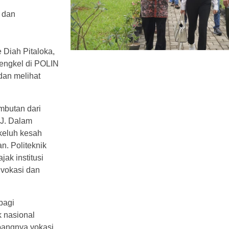
i dan
 Diah Pitaloka,
bengkel di POLIN
dan melihat
mbutan dari
J. Dalam
keluh kesah
an. Politeknik
jak institusi
vokasi dan
bagi
k nasional
bangnya vokasi