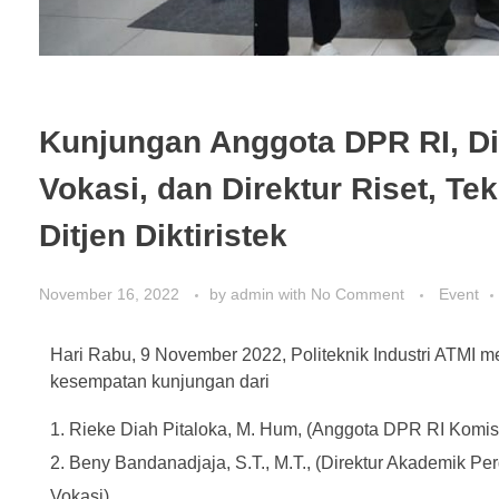
Kunjungan Anggota DPR RI, Di
Vokasi, dan Direktur Riset, T
Ditjen Diktiristek
November 16, 2022
by
admin
with
No Comment
Event
Hari Rabu, 9 November 2022, Politeknik Industri ATMI 
kesempatan kunjungan dari
Rieke Diah Pitaloka, M. Hum, (Anggota DPR RI Komisi
Beny Bandanadjaja, S.T., M.T., (Direktur Akademik Pe
Vokasi)