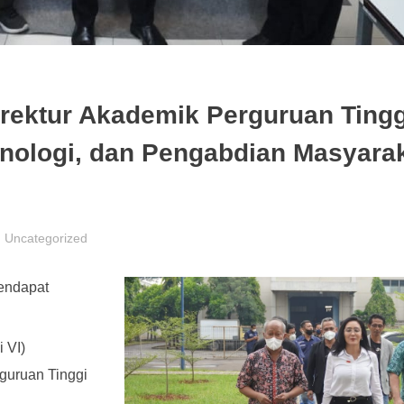
rektur Akademik Perguruan Tingg
eknologi, dan Pengabdian Masyara
Uncategorized
mendapat
 VI)
rguruan Tinggi