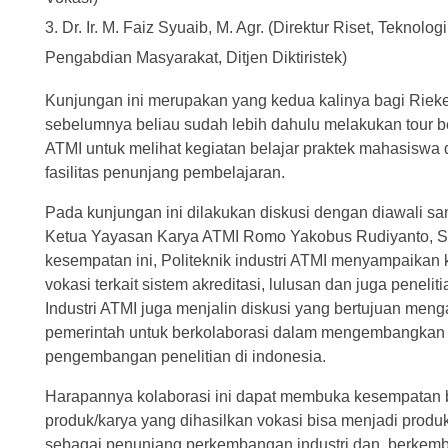
Dr. Ir. M. Faiz Syuaib, M. Agr. (Direktur Riset, Teknolog
Pengabdian Masyarakat, Ditjen Diktiristek)
Kunjungan ini merupakan yang kedua kalinya bagi Rieke
sebelumnya beliau sudah lebih dahulu melakukan tour 
ATMI untuk melihat kegiatan belajar praktek mahasiswa 
fasilitas penunjang pembelajaran.
Pada kunjungan ini dilakukan diskusi dengan diawali sa
Ketua Yayasan Karya ATMI Romo Yakobus Rudiyanto, S
kesempatan ini, Politeknik industri ATMI menyampaikan 
vokasi terkait sistem akreditasi, lulusan dan juga peneliti
Industri ATMI juga menjalin diskusi yang bertujuan menga
pemerintah untuk berkolaborasi dalam mengembangkan 
pengembangan penelitian di indonesia.
Harapannya kolaborasi ini dapat membuka kesempatan 
produk/karya yang dihasilkan vokasi bisa menjadi produ
sebagai penunjang perkembangan industri dan berkem