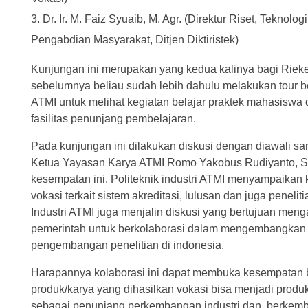
Dr. Ir. M. Faiz Syuaib, M. Agr. (Direktur Riset, Teknolog
Pengabdian Masyarakat, Ditjen Diktiristek)
Kunjungan ini merupakan yang kedua kalinya bagi Rieke
sebelumnya beliau sudah lebih dahulu melakukan tour 
ATMI untuk melihat kegiatan belajar praktek mahasiswa 
fasilitas penunjang pembelajaran.
Pada kunjungan ini dilakukan diskusi dengan diawali sa
Ketua Yayasan Karya ATMI Romo Yakobus Rudiyanto, S
kesempatan ini, Politeknik industri ATMI menyampaikan 
vokasi terkait sistem akreditasi, lulusan dan juga peneliti
Industri ATMI juga menjalin diskusi yang bertujuan menga
pemerintah untuk berkolaborasi dalam mengembangkan 
pengembangan penelitian di indonesia.
Harapannya kolaborasi ini dapat membuka kesempatan 
produk/karya yang dihasilkan vokasi bisa menjadi produ
sebagai penunjang perkembangan industri dan berkem