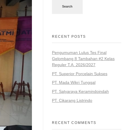
Search
RECENT POSTS
Pengumuman Lulus Tes Final
Gelombang 8 Tambahan #2 Kelas
Reguler T.A. 2026/2027
PT. Superior Porcelain Sukses
PT. Mada Wikri Tunggal
PT. Satyaraya Keramindoindah
PT. Cikarang Listrindo
RECENT COMMENTS