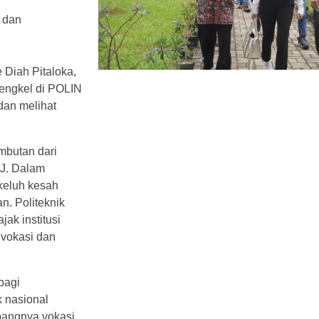
i dan
 Diah Pitaloka,
bengkel di POLIN
dan melihat
mbutan dari
J. Dalam
keluh kesah
an. Politeknik
jak institusi
vokasi dan
bagi
k nasional
bangnya vokasi