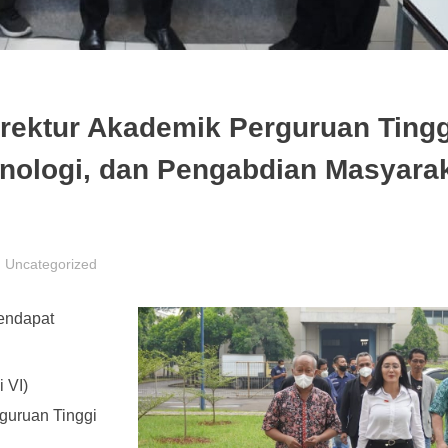
rektur Akademik Perguruan Tingg
eknologi, dan Pengabdian Masyara
Uncategorized
mendapat
 VI)
rguruan Tinggi