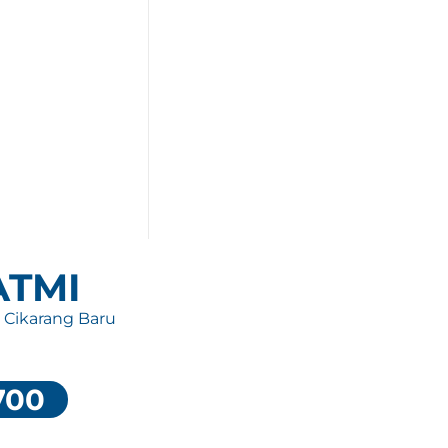
 ATMI
, Cikarang Baru
700