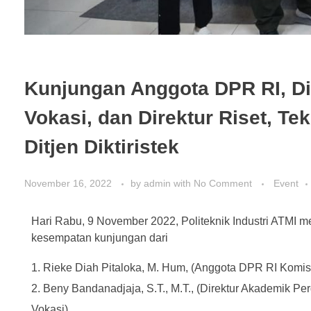
Kunjungan Anggota DPR RI, Di
Vokasi, dan Direktur Riset, T
Ditjen Diktiristek
November 16, 2022
by
admin
with
No Comment
Event
Hari Rabu, 9 November 2022, Politeknik Industri ATMI 
kesempatan kunjungan dari
Rieke Diah Pitaloka, M. Hum, (Anggota DPR RI Komisi
Beny Bandanadjaja, S.T., M.T., (Direktur Akademik Pe
Vokasi)