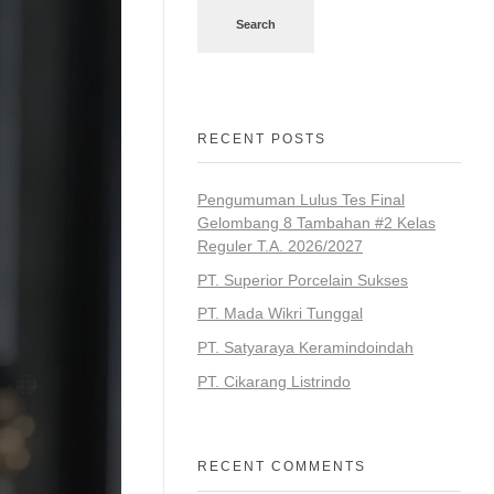
Search
RECENT POSTS
Pengumuman Lulus Tes Final
Gelombang 8 Tambahan #2 Kelas
Reguler T.A. 2026/2027
PT. Superior Porcelain Sukses
PT. Mada Wikri Tunggal
PT. Satyaraya Keramindoindah
PT. Cikarang Listrindo
RECENT COMMENTS