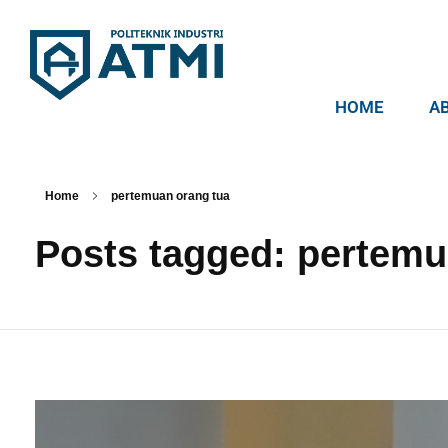
HOME
A
Politeknik Industri ATMI
Competentia, Conscientia, Compassio
Home
pertemuan orang tua
Posts tagged: pertemu