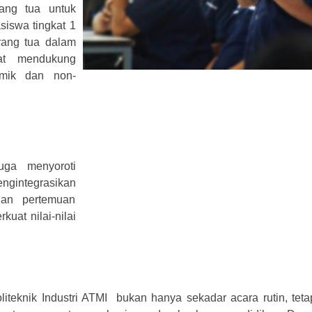
ang tua untuk
iswa tingkat 1
rang tua dalam
at mendukung
mik dan non-
uga menyoroti
ngintegrasikan
 dan pertemuan
uat nilai-nilai
iteknik Industri ATMI bukan hanya sekadar acara rutin, tet