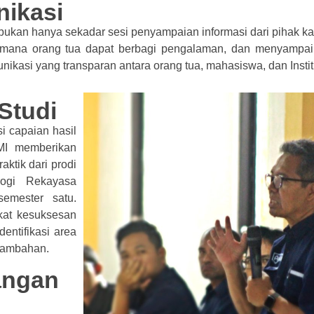
ikasi
 bukan hanya sekadar sesi penyampaian informasi dari pihak 
f di mana orang tua dapat berbagi pengalaman, dan menyamp
kasi yang transparan antara orang tua, mahasiswa, dan Instit
Studi
i capaian hasil
TMI memberikan
ktik dari prodi
logi Rekayasa
semester satu.
gkat kesuksesan
ntifikasi area
tambahan.
angan