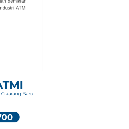
gan demikian,
ndustri ATMI.
 ATMI
, Cikarang Baru
700