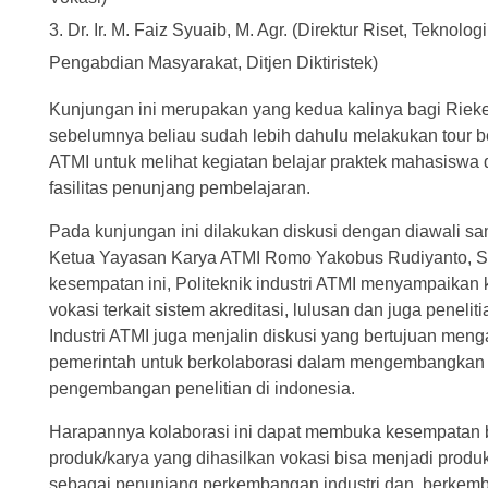
Dr. Ir. M. Faiz Syuaib, M. Agr. (Direktur Riset, Teknolog
Pengabdian Masyarakat, Ditjen Diktiristek)
Kunjungan ini merupakan yang kedua kalinya bagi Rieke
sebelumnya beliau sudah lebih dahulu melakukan tour 
ATMI untuk melihat kegiatan belajar praktek mahasiswa 
fasilitas penunjang pembelajaran.
Pada kunjungan ini dilakukan diskusi dengan diawali sa
Ketua Yayasan Karya ATMI Romo Yakobus Rudiyanto, S
kesempatan ini, Politeknik industri ATMI menyampaikan 
vokasi terkait sistem akreditasi, lulusan dan juga peneliti
Industri ATMI juga menjalin diskusi yang bertujuan menga
pemerintah untuk berkolaborasi dalam mengembangkan 
pengembangan penelitian di indonesia.
Harapannya kolaborasi ini dapat membuka kesempatan 
produk/karya yang dihasilkan vokasi bisa menjadi produ
sebagai penunjang perkembangan industri dan berkem