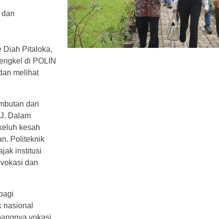
i dan
 Diah Pitaloka,
bengkel di POLIN
dan melihat
mbutan dari
J. Dalam
keluh kesah
an. Politeknik
jak institusi
vokasi dan
bagi
k nasional
bangnya vokasi