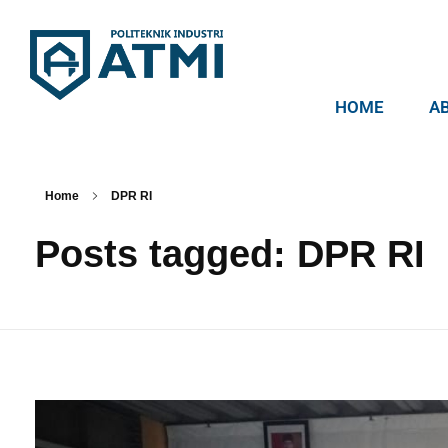
HOME
A
Politeknik Industri ATMI
Competentia, Conscientia, Compassio
Home
DPR RI
Posts tagged: DPR RI