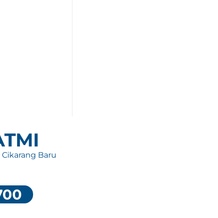
 ATMI
, Cikarang Baru
700