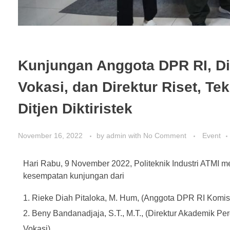
Kunjungan Anggota DPR RI, Di
Vokasi, dan Direktur Riset, T
Ditjen Diktiristek
November 16, 2022
by
admin
with
No Comment
Event
Hari Rabu, 9 November 2022, Politeknik Industri ATMI 
kesempatan kunjungan dari
Rieke Diah Pitaloka, M. Hum, (Anggota DPR RI Komisi
Beny Bandanadjaja, S.T., M.T., (Direktur Akademik Pe
Vokasi)