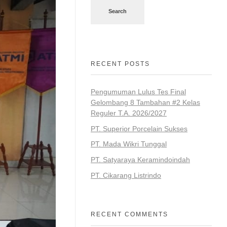
Search
RECENT POSTS
Pengumuman Lulus Tes Final
Gelombang 8 Tambahan #2 Kelas
Reguler T.A. 2026/2027
PT. Superior Porcelain Sukses
PT. Mada Wikri Tunggal
PT. Satyaraya Keramindoindah
PT. Cikarang Listrindo
RECENT COMMENTS