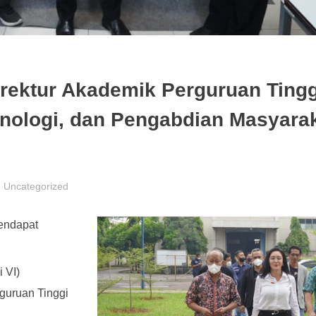
rektur Akademik Perguruan Tingg
eknologi, dan Pengabdian Masyara
Uncategorized
mendapat
 VI)
rguruan Tinggi