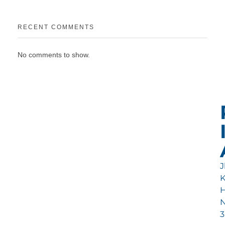
RECENT COMMENTS
No comments to show.
Jl
H
N
3