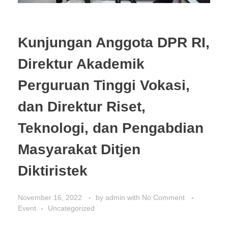
Kunjungan Anggota DPR RI,
Direktur Akademik
Perguruan Tinggi Vokasi,
dan Direktur Riset,
Teknologi, dan Pengabdian
Masyarakat Ditjen
Diktiristek
November 16, 2022
by
admin
with
No Comment
Event
Uncategorized