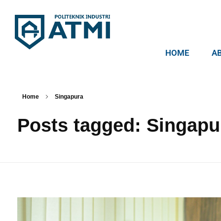
HOME
A
Politeknik Industri ATMI
Competentia, Conscientia, Compassio
Home
Singapura
Posts tagged: Singapu