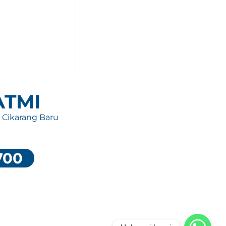
 ATMI
, Cikarang Baru
700