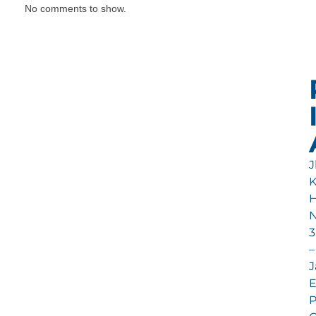
No comments to show.
Jl
H
N
3
–
J
E
P